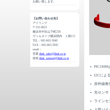
お願い致します。
【お問い合わせ先】
アイリンク
〒231-0023
横浜市中区山下町256
ヴィルヌーブ横浜関内 １階111
TEL：045-663-5940
FAX：045-663-5945
email：
営業
ilink_sales@ilink.co.jp
技術
ilink_support@ilink.co.jp
PIC18f
I2Cに
赤外線衝
光センサ
ラインセ
上部バイ