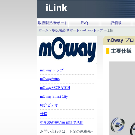
取扱製品/サポート
FAQ
評価版
ホーム
>
取扱製品/サポート
>
mOwayトップ＞
仕様
mOway 
主要仕様
mOway トップ
mOwayduino
mOway+SCRATCH
mOway Smart City
紹介ビデオ
仕様
中学校の技術家庭科で活用
お問い合わせは、下記の連絡先へ