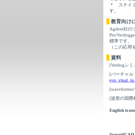
＊ ステイ
す。
教育向け
Agilent社
Pro/Veril
標準です。
（この応用
資料
[Verilog
[バーチャル
syn_vtual_jp
[waveformer
[波形の国際
English tran
SynaptiCAD d