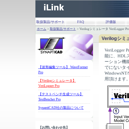
取扱製品/サポート
FAQ
評価版
ホーム
>
取扱製品/サポート
> Verilogシミュレータ VeriLogger Pr
Verilogシミ
VeriLogg
能に、HD
ーション機
【波形編集ツール】 WaveFormer
でにないタイ
Pro
WindowsN
用頂けます
【Verilogシミュレータ】
VeriLogger Pro
【テストベンチ生成ツール】
TestBencher Pro
SynaptiCAD社の製品について
【お問い合わせ先】