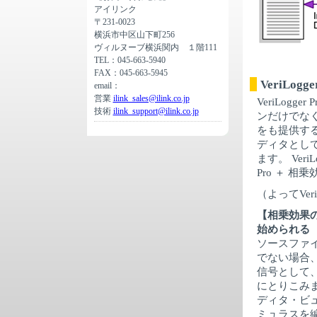
アイリンク
〒231-0023
横浜市中区山下町256
ヴィルヌーブ横浜関内 １階111
TEL：045-663-5940
FAX：045-663-5945
VeriLo
email：
営業
ilink_sales@ilink.co.jp
VeriLog
技術
ilink_support@ilink.co.jp
ンだけでな
をも提供す
ディタとして定
ます。 VeriL
Pro ＋ 相乗
（よってVeri
【相乗効果
始められる
ソースファ
でない場合
信号として
にとりこみ
ディタ・ビ
ミュラスを