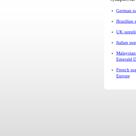
German sup
Brazilian 
UK supplie
Italian sup
Malaysian 
Emerald D
French sup
Europe